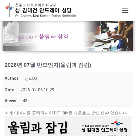
T
O
G
G
L
E
N
A
V
2026년 07월 반모임지(울림과 잠김)
I
G
Author
관리자
A
T
Date
2026-07-06 10:29
I
O
Views
43
N
아래 이미지를 클릭하시면 PDF file을 다운로드 받으실 수 있습니다