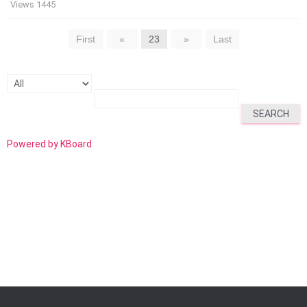
Views 1445
First
«
23
»
Last
SEARCH
Powered by KBoard