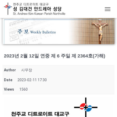
T
O
G
G
L
E
N
A
V
2023년 2월 12일 연중 제 6 주일 제 2364호(가해)
I
G
A
Author
사무장
T
I
Date
2023-02-11 17:30
O
N
Views
1560