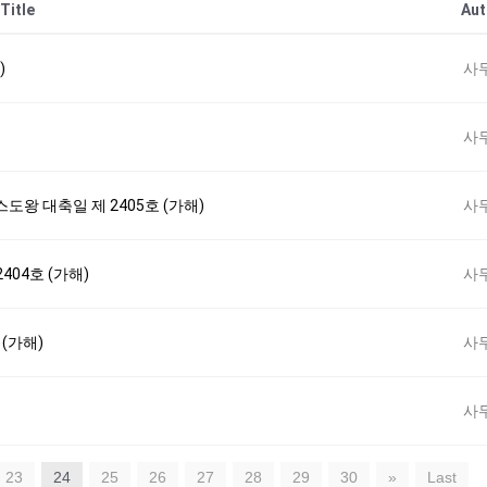
Title
Aut
)
사
사
스도왕 대축일 제 2405호 (가해)
사
2404호 (가해)
사
 (가해)
사
사
23
24
25
26
27
28
29
30
»
Last