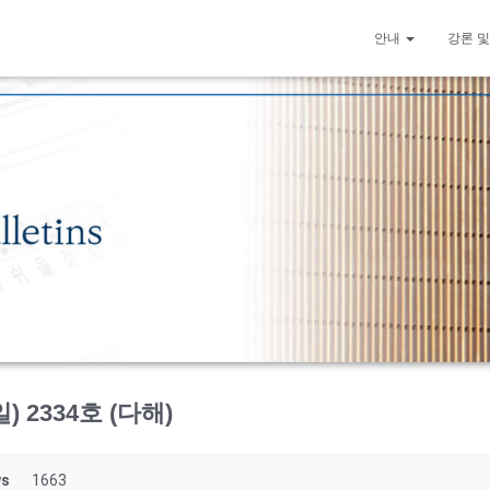
안내
강론 및
) 2334호 (다해)
ws
1663