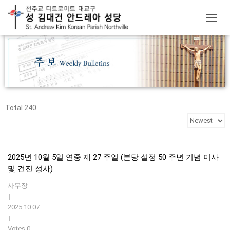
T
O
G
G
L
E
N
A
V
Total 240
I
G
A
T
I
2025년 10월 5일 연중 제 27 주일 (본당 설정 50 주년 기념 미사
O
및 견진 성사)
N
사무장
|
2025.10.07
|
Votes 0