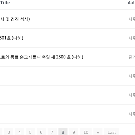
Title
Aut
미사 및 견진 성사)
사
501호 (다해)
사
오로와 동료 순교자들 대축일 제 2500 호 (다해)
관
사
사
사
3
4
5
6
7
8
9
10
»
Last