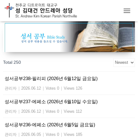
T
O
G
G
L
E
N
A
Total 250
V
I
G
성서공부238-필리피 (2026년 6월12일 금요일)
A
T
관리자
|
2026.06.12
|
Votes 0
|
Views 126
I
O
성서공부237-에페소 (2026년 6월10일 수요일)
N
관리자
|
2026.06.12
|
Votes 0
|
Views 112
성서공부236-에페소 (2026년 6월5일 금요일)
관리자
|
2026.06.05
|
Votes 0
|
Views 185