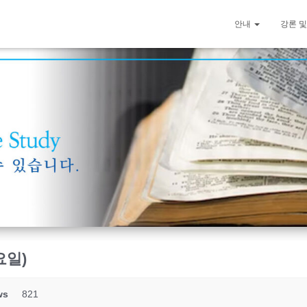
안내
강론 및
요일)
ws
821