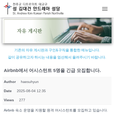
T
O
G
G
L
E
N
A
기존의 자유 게시판과 구인&구직을 통합한 메뉴입니다.
V
I
같이 공유하고자 하시는 내용을 엄선해서 올려주시기 바랍니다.
G
A
Airbnb에서 어시스턴트 5명을 긴급 모집합니다.
T
I
O
Author
haesuhyun
N
Date
2025-08-04 12:35
Views
277
Airbnb 숙소 운영을 지원할 원격 어시스턴트를 모집하고 있습니다.