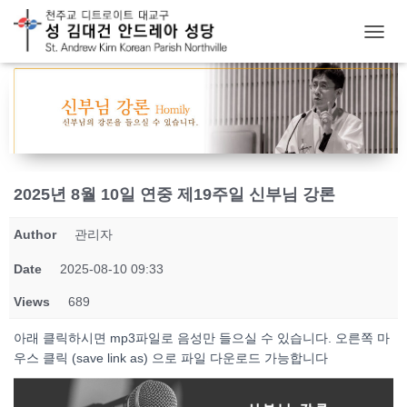
T
O
G
G
L
E
N
A
V
2025년 8월 10일 연중 제19주일 신부님 강론
I
G
Author
관리자
A
T
Date
2025-08-10 09:33
I
O
Views
689
N
아래 클릭하시면 mp3파일로 음성만 들으실 수 있습니다. 오른쪽 마
우스 클릭 (save link as) 으로 파일 다운로드 가능합니다