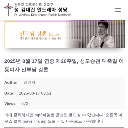
T
O
G
G
L
E
N
A
V
2025년 8월 17일 연중 제20주일, 성모승천 대축일 이
I
G
동미사 신부님 강론
A
T
Author
관리자
I
O
Date
2025-08-17 09:51
N
Views
672
아래 클릭하시면 mp3파일로 음성만 들으실 수 있습니다. 오른쪽 마
우스 클릭 (save link as) 으로 파일 다운로드 가능합니다