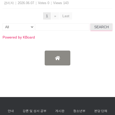
관리자
|
2026.06.07
|
Votes 0
|
Views 143
1
»
Last
SEARCH
Powered by KBoard
안내
강론 및 성서 공부
게시판
청소년부
본당 단체