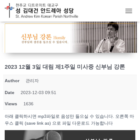
T
O
G
G
L
E
N
A
V
2023 12월 3일 대림 제1주일 미사중 신부님 강론
I
G
Author
관리자
A
T
Date
2023-12-03 09:51
I
O
Views
1636
N
아래 클릭하시면 mp3파일로 음성만 들으실 수 있습니다. 오른쪽 마
우스 클릭 (save link as) 으로 파일 다운로드 가능합니다