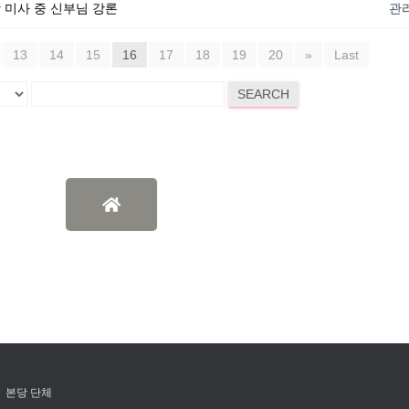
 밤 미사 중 신부님 강론
관
13
14
15
16
17
18
19
20
»
Last
SEARCH
본당 단체