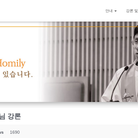
안내
강론 및
부님 강론
ws
1690