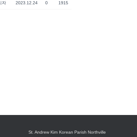
리자
2023.12.24
0
1915
St. Andrew Kim Korean Parish Northville