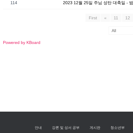
114
2023 12월 25일 주님 성탄 대축일 -
First
«
11
12
Powered by KBoard
안내
강론 및 성서 공부
게시판
청소년부