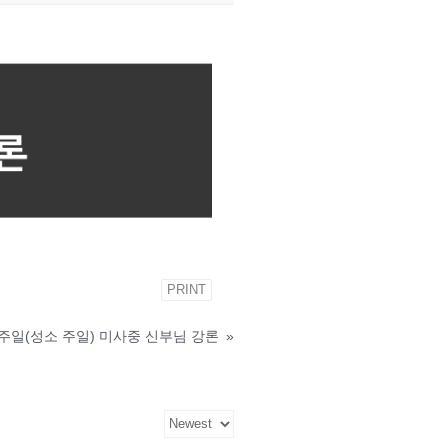
PRINT
제4주일(성소 주일) 미사중 신부님 강론
»