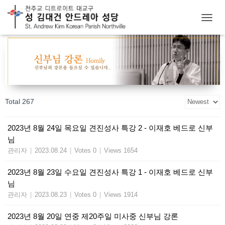
T
O
G
G
L
E
N
A
Total 267
V
I
G
2023년 8월 24일 목요일 견진성사 특강 2 - 이재호 베드로 신부
A
님
T
I
관리자
|
2023.08.24
|
Votes 0
|
Views 1654
O
N
2023년 8월 23일 수요일 견진성사 특강 1 - 이재호 베드로 신부
님
관리자
|
2023.08.23
|
Votes 0
|
Views 1914
2023년 8월 20일 연중 제20주일 미사중 신부님 강론