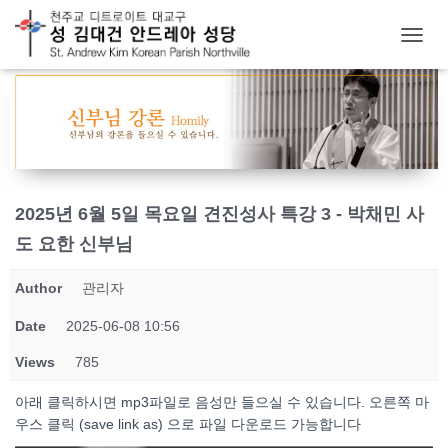
T
O
G
G
L
E
N
A
V
2025년 6월 5일 목요일 견진성사 특강 3 - 박채민 사
I
G
도 요한 신부님
A
T
Author
관리자
I
O
Date
2025-06-08 10:56
N
Views
785
아래 클릭하시면 mp3파일로 음성만 들으실 수 있습니다. 오른쪽 마
우스 클릭 (save link as) 으로 파일 다운로드 가능합니다