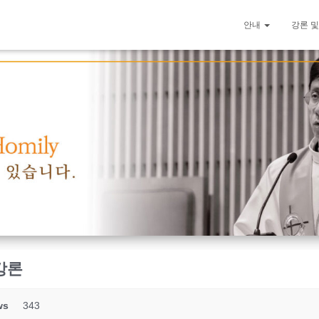
안내
강론 및
 강론
ws
343