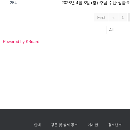
254
2026년 4월 3일 (홍) 주님 수난 성금
First
«
1
Powered by KBoard
안내
강론 및 성서 공부
게시판
청소년부