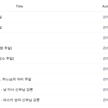
Title
Aut
일
관
일
관
관
생명 주일)
관
(성소 주일)
관
관
 곧, 하느님의 자비 주일
관
일 - 낮 미사 신부님 강론
관
일 - 파스카 성야 신부님 강론
관