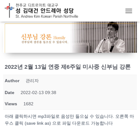
T
O
G
G
L
E
N
A
V
2022년 2월 13일 연중 제6주일 미사중 신부님 강론
I
G
Author
관리자
A
T
Date
2022-02-13 09:38
I
O
Views
1682
N
아래 클릭하시면 mp3파일로 음성만 들으실 수 있습니다. 오른쪽 마
우스 클릭 (save link as) 으로 파일 다운로드 가능합니다