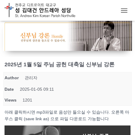
T
O
G
G
L
E
N
A
V
2025년 1월 5일 주님 공헌 대축일 신부님 강론
I
G
Author
관리자
A
T
Date
2025-01-05 09:11
I
O
Views
1201
N
아래 클릭하시면 mp3파일로 음성만 들으실 수 있습니다. 오른쪽 마
우스 클릭 (save link as) 으로 파일 다운로드 가능합니다