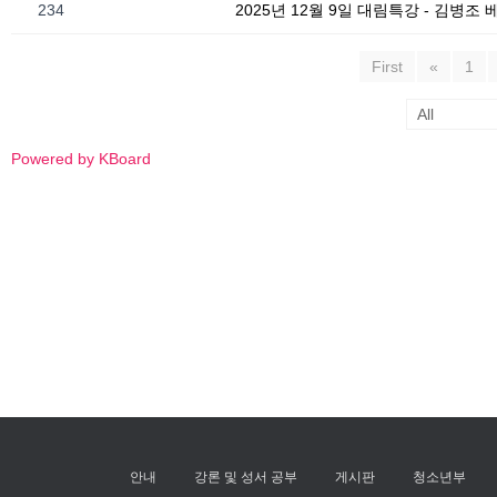
234
2025년 12월 9일 대림특강 - 김병조
First
«
1
Powered by KBoard
안내
강론 및 성서 공부
게시판
청소년부