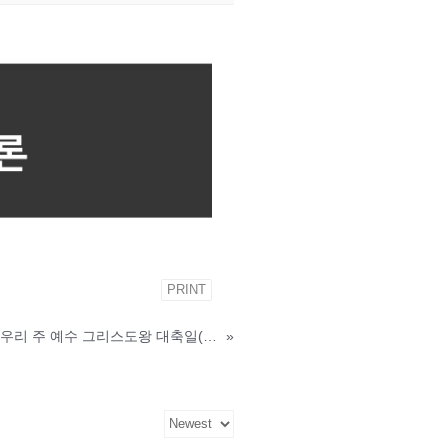
PRINT
2025년 11월 23일 (백) 온 누리의 임금이신 우리 주 예수 그리스도왕 대축일(성서 주간) 신부님 강론
»