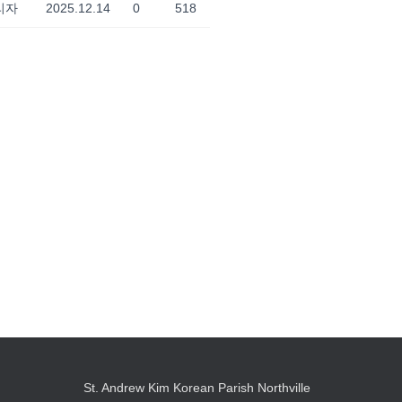
리자
2025.12.14
0
518
St. Andrew Kim Korean Parish Northville