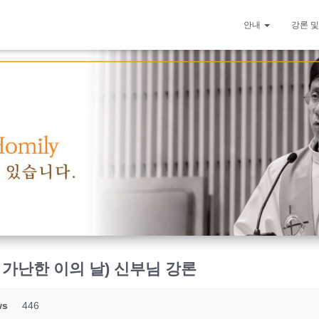
안내
강론 및
세계 가난한 이의 날) 신부님 강론
ws
446