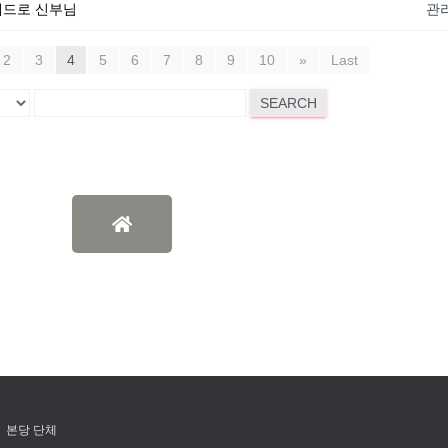
 베드로 신부님
관
2
3
4
5
6
7
8
9
10
»
Last
SEARCH
본당 단체