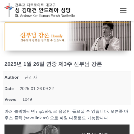
T
O
G
G
L
E
N
A
V
2025년 1월 26일 연중 제3주 신부님 강론
I
G
Author
관리자
A
T
Date
2025-01-26 09:22
I
O
Views
1049
N
아래 클릭하시면 mp3파일로 음성만 들으실 수 있습니다. 오른쪽 마
우스 클릭 (save link as) 으로 파일 다운로드 가능합니다