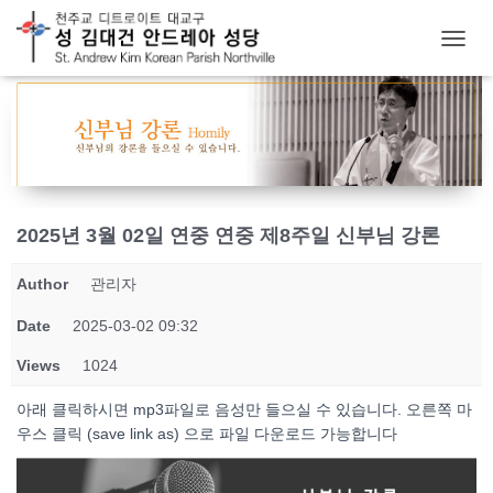
T
O
G
G
L
E
N
A
V
2025년 3월 02일 연중 연중 제8주일 신부님 강론
I
G
Author
관리자
A
T
Date
2025-03-02 09:32
I
O
Views
1024
N
아래 클릭하시면 mp3파일로 음성만 들으실 수 있습니다. 오른쪽 마
우스 클릭 (save link as) 으로 파일 다운로드 가능합니다