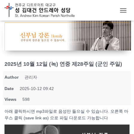
T
O
G
G
L
E
N
A
V
2025년 10월 12일 (녹) 연중 제28주일 (군인 주일)
I
G
Author
관리자
A
T
Date
2025-10-12 09:42
I
O
Views
598
N
아래 클릭하시면 mp3파일로 음성만 들으실 수 있습니다. 오른쪽 마
우스 클릭 (save link as) 으로 파일 다운로드 가능합니다