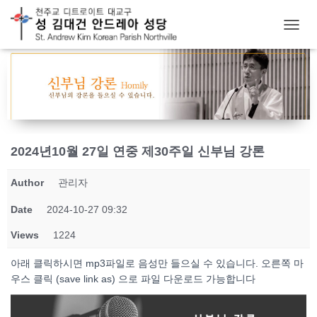
T
O
G
G
L
E
N
A
V
2024년10월 27일 연중 제30주일 신부님 강론
I
G
Author
관리자
A
T
Date
2024-10-27 09:32
I
O
Views
1224
N
아래 클릭하시면 mp3파일로 음성만 들으실 수 있습니다. 오른쪽 마
우스 클릭 (save link as) 으로 파일 다운로드 가능합니다