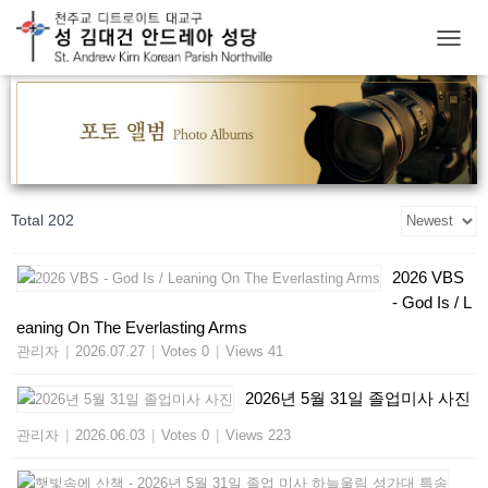
T
O
G
G
L
E
N
A
Total 202
V
I
G
2026 VBS
A
- God Is / L
T
I
eaning On The Everlasting Arms
O
관리자
|
2026.07.27
|
Votes 0
|
Views 41
N
2026년 5월 31일 졸업미사 사진
관리자
|
2026.06.03
|
Votes 0
|
Views 223