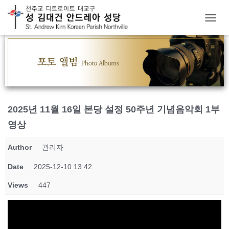
T
O
G
G
L
E
N
A
V
2025년 11월 16일 본당 설정 50주년 기념음악회 1부
I
G
영상
A
T
Author
관리자
I
O
Date
2025-12-10 13:42
N
Views
447