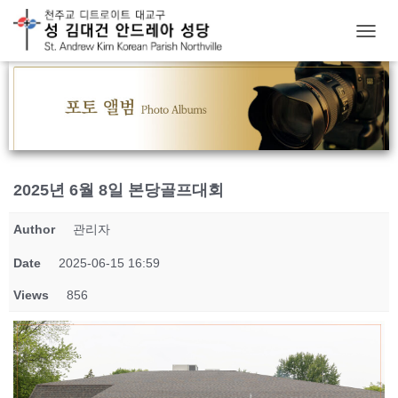
T
O
G
G
L
E
N
A
V
2025년 6월 8일 본당골프대회
I
G
Author
관리자
A
T
Date
2025-06-15 16:59
I
O
Views
856
N