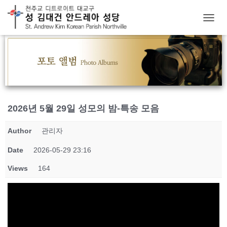
T
O
G
G
L
E
N
A
V
2026년 5월 29일 성모의 밤-특송 모음
I
G
Author
관리자
A
T
Date
2026-05-29 23:16
I
O
Views
164
N