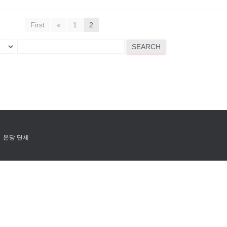
First
«
1
2
SEARCH
본당 단체