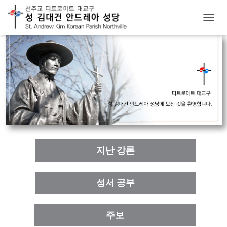
T
O
G
G
L
E
N
A
V
I
G
A
T
지난 강론
I
O
N
성서 공부
주보