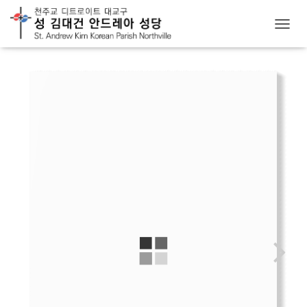
T
O
G
G
L
E
N
A
V
I
G
A
T
I
O
N