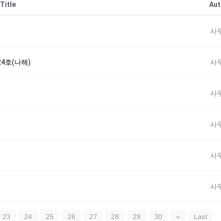
Title
Aut
사
24호(나해)
사
사
사
사
사
23
24
25
26
27
28
29
30
»
Last