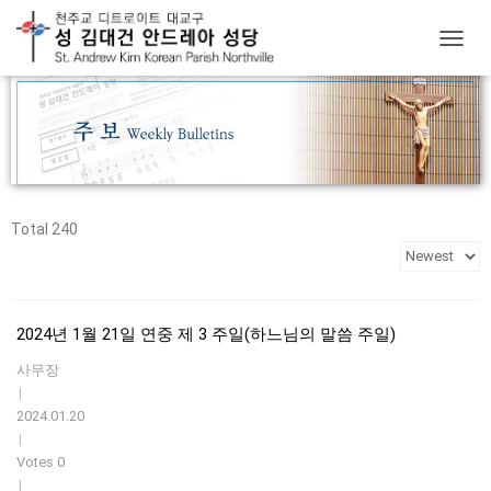
T
O
G
G
L
E
N
A
V
Total 240
I
G
A
T
I
2024년 1월 21일 연중 제 3 주일(하느님의 말씀 주일)
O
N
사무장
|
2024.01.20
|
Votes 0
|