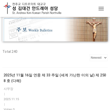
T
O
G
G
L
E
N
A
V
Total 240
I
G
A
T
I
2025년 11월 16일 연중 제 33 주일 (세계 가난한 이의 날) 제 250
O
8 호 (다해)
N
사무장
|
2025.11.15
|
Votes 0