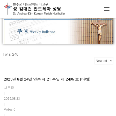
T
O
G
G
L
E
N
A
V
Total 240
I
G
A
T
I
2025년 8월 24일 연중 제 21 주일 제 2496 호 (다해)
O
N
사무장
|
2025.08.23
|
Votes 0
|