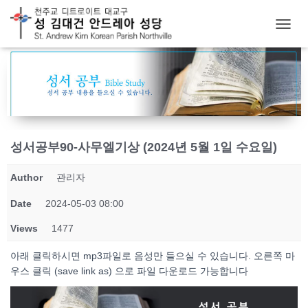
T
O
G
G
L
E
N
A
V
성서공부90-사무엘기상 (2024년 5월 1일 수요일)
I
G
Author
관리자
A
T
Date
2024-05-03 08:00
I
O
Views
1477
N
아래 클릭하시면 mp3파일로 음성만 들으실 수 있습니다. 오른쪽 마
우스 클릭 (save link as) 으로 파일 다운로드 가능합니다