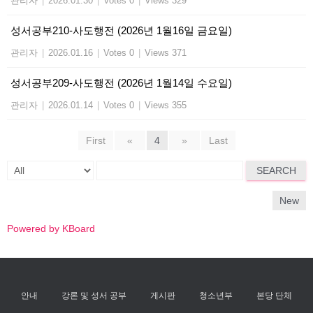
관리자
|
2026.01.30
|
Votes 0
|
Views 329
성서공부210-사도행전 (2026년 1월16일 금요일)
관리자
|
2026.01.16
|
Votes 0
|
Views 371
성서공부209-사도행전 (2026년 1월14일 수요일)
관리자
|
2026.01.14
|
Votes 0
|
Views 355
First
«
4
»
Last
SEARCH
New
Powered by KBoard
안내
강론 및 성서 공부
게시판
청소년부
본당 단체