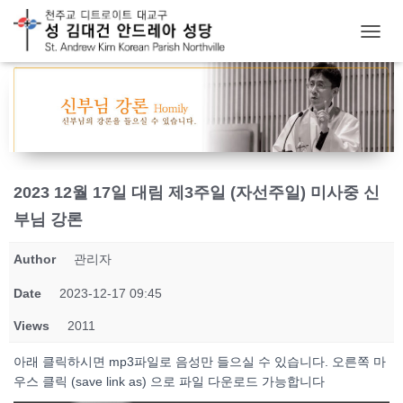
T
O
G
G
L
E
N
A
V
2023 12월 17일 대림 제3주일 (자선주일) 미사중 신
I
G
부님 강론
A
T
Author
관리자
I
O
Date
2023-12-17 09:45
N
Views
2011
아래 클릭하시면 mp3파일로 음성만 들으실 수 있습니다. 오른쪽 마
우스 클릭 (save link as) 으로 파일 다운로드 가능합니다