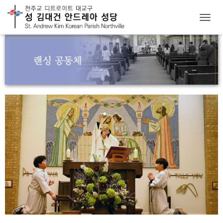
T
O
G
G
L
E
N
A
V
I
G
A
T
I
O
N