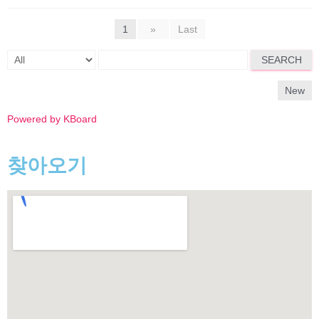
1
»
Last
SEARCH
New
Powered by KBoard
찾아오기