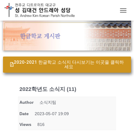
T
O
G
G
L
E
N
A
V
2020-2021 한글학교 소식지 다시보기는 이곳을 클릭하
I
세요
G
A
T
2022학년도 소식지 (11)
I
O
N
Author
소식지팀
Date
2023-05-07 19:09
Views
816