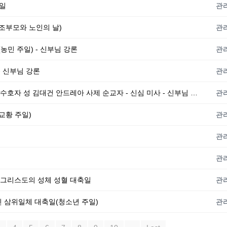
주일
관
일(조부모와 노인의 날)
관
 (농민 주일) - 신부님 강론
관
 - 신부님 강론
관
2026년 7월 5일 (홍) 한국 성직자들의 수호자 성 김대건 안드레아 사제 순교자 - 신심 미사 - 신부님 강론
관
(교황 주일)
관
관
관
하신 그리스도의 성체 성혈 대축일
관
하신 삼위일체 대축일(청소년 주일)
관