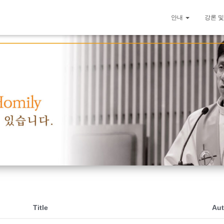
안내
강론 및
Title
Aut