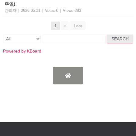
주일)
관리자
|
2026.05.31
|
Votes 0
|
Views 203
1
»
Last
SEARCH
Powered by KBoard