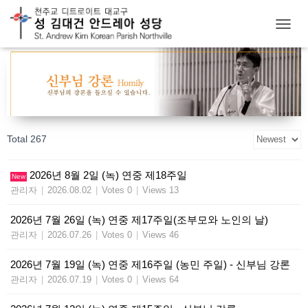
T
O
G
G
L
E
N
A
Total 267
V
I
G
2026년 8월 2일 (녹) 연중 제18주일
New
A
관리자
|
2026.08.02
|
Votes 0
|
Views 13
T
I
O
2026년 7월 26일 (녹) 연중 제17주일(조부모와 노인의 날)
N
관리자
|
2026.07.26
|
Votes 0
|
Views 46
2026년 7월 19일 (녹) 연중 제16주일 (농민 주일) - 신부님 강론
관리자
|
2026.07.19
|
Votes 0
|
Views 64