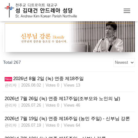
T
O
G
G
L
E
N
A
Total 267
V
I
G
2026년 8월 2일 (녹) 연중 제18주일
New
A
관리자
|
2026.08.02
|
Votes 0
|
Views 13
T
I
O
2026년 7월 26일 (녹) 연중 제17주일(조부모와 노인의 날)
N
관리자
|
2026.07.26
|
Votes 0
|
Views 46
2026년 7월 19일 (녹) 연중 제16주일 (농민 주일) - 신부님 강론
관리자
|
2026.07.19
|
Votes 0
|
Views 64