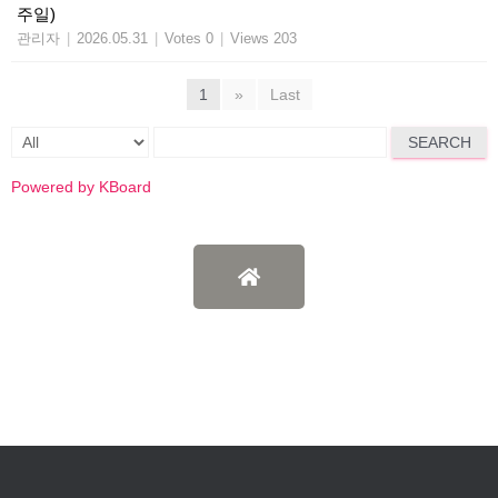
주일)
관리자
|
2026.05.31
|
Votes 0
|
Views 203
1
»
Last
SEARCH
Powered by KBoard