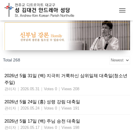
T
O
G
G
L
E
N
A
Total 268
V
I
G
2026년 5월 31일 (백) 지극히 거룩하신 삼위일체 대축일(청소년
A
주일)
T
I
관리자
|
2026.05.31
|
Votes 0
|
Views 208
O
N
2026년 5월 24일 (홍) 성령 강림 대축일
관리자
|
2026.05.24
|
Votes 0
|
Views 191
2026년 5월 17일 (백) 주님 승천 대축일
관리자
|
2026.05.17
|
Votes 0
|
Views 198