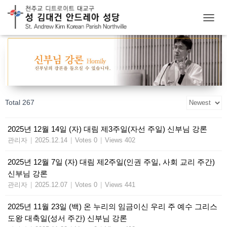
T
O
G
G
L
E
N
A
Total 267
V
I
G
2025년 12월 14일 (자) 대림 제3주일(자선 주일) 신부님 강론
A
관리자
|
2025.12.14
|
Votes 0
|
Views 402
T
I
O
2025년 12월 7일 (자) 대림 제2주일(인권 주일, 사회 교리 주간)
N
신부님 강론
관리자
|
2025.12.07
|
Votes 0
|
Views 441
2025년 11월 23일 (백) 온 누리의 임금이신 우리 주 예수 그리스
도왕 대축일(성서 주간) 신부님 강론