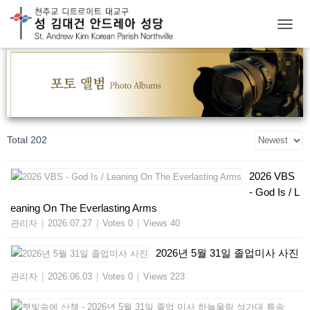
T
O
G
G
L
E
N
A
Total 202
V
I
G
2026 VBS
A
- God Is / L
T
I
eaning On The Everlasting Arms
O
관리자
|
2026.07.27
|
Votes 0
|
Views 40
N
2026년 5월 31일 졸업미사 사진
관리자
|
2026.06.03
|
Votes 0
|
Views 223