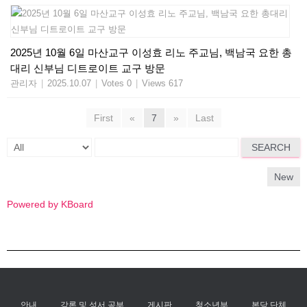
2025년 10월 6일 마산교구 이성효 리노 주교님, 백남국 요한 총
대리 신부님 디트로이트 교구 방문
관리자
|
2025.10.07
|
Votes 0
|
Views 617
First
«
7
»
Last
SEARCH
New
Powered by KBoard
안내
강론 및 성서 공부
게시판
청소년부
본당 단체