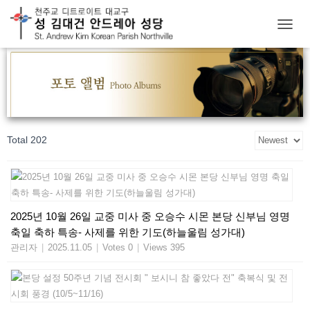
T
O
G
G
L
E
N
A
Total 202
V
I
G
A
T
I
2025년 10월 26일 교중 미사 중 오승수 시몬 본당 신부님 영명
O
축일 축하 특송- 사제를 위한 기도(하늘울림 성가대)
N
관리자
|
2025.11.05
|
Votes 0
|
Views 395